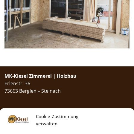
MK-Kiesel Zimmerei | Holzbau
Erlenstr. 36
73663 Berglen – Steinach
Bürozeiten
: Mo.–Fr. 8–13 Uhr
Cookie-Zustimmung
Kontakt
verwalten
Telefon:
07195 958 61 00