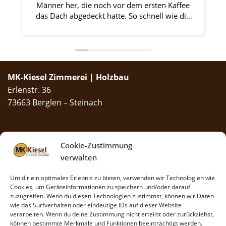
Männer her, die noch vor dem ersten Kaffee
das Dach abgedeckt hatte. So schnell wie die
gearbeitet haben konnte ich garnicht gucken.
Wir haben nachträglich 2 Dachfenster
einbauen lassen. Morgens um 7.00 gings los,
um 17.00 war das Wohnzimmer wieder
gesaugt und sauber. Den Leuten zuzuschauen
MK-Kiesel Zimmerei | Holzbau
ist eine wahre Freude. Sie arbeiten ruhig,
E
Erlenstr. 36
gelassen, professionel, zügig und -wie man im
Holzgewerbe sagt- astrein. Ich würde und
73663 Berglen – Steinach
werde jederzeit wieder zu Manuel Kiesel und
seinen Jungs gehen. Klare Empfehlung!
Bürozeiten
: Mo.–Fr. 8–13 Uhr
Cookie-Zustimmung
Kontakt
verwalten
Telefon:
07195 958 61 00
Mobil:
01577 258 11 90
Um dir ein optimales Erlebnis zu bieten, verwenden wir Technologien wie
Cookies, um Geräteinformationen zu speichern und/oder darauf
Fax: 07195 / 977 29 44
zuzugreifen. Wenn du diesen Technologien zustimmst, können wir Daten
Mail:
info@mk-kiesel.de
wie das Surfverhalten oder eindeutige IDs auf dieser Website
verarbeiten. Wenn du deine Zustimmung nicht erteilst oder zurückziehst,
Soziale Netzwerke
können bestimmte Merkmale und Funktionen beeinträchtigt werden.