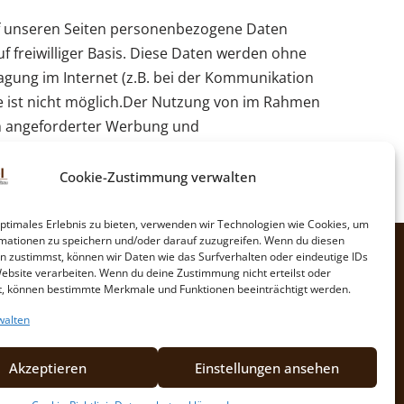
uf unseren Seiten personenbezogene Daten
f freiwilliger Basis. Diese Daten werden ohne
agung im Internet (z.B. bei der Kommunikation
tte ist nicht möglich.Der Nutzung von im Rahmen
ch angeforderter Werbung und
drücklich rechtliche Schritte im Falle der
Cookie-Zustimmung verwalten
optimales Erlebnis zu bieten, verwenden wir Technologien wie Cookies, um
mationen zu speichern und/oder darauf zuzugreifen. Wenn du diesen
n zustimmst, können wir Daten wie das Surfverhalten oder eindeutige IDs
Datenschutzerklärung
Website verarbeiten. Wenn du deine Zustimmung nicht erteilst oder
Impressum
t, können bestimmte Merkmale und Funktionen beeinträchtigt werden.
Cookie-Richtlinie (EU)
walten
Akzeptieren
Einstellungen ansehen