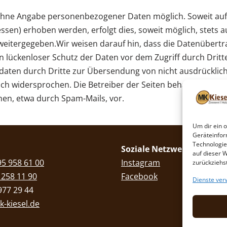
l ohne Angabe personenbezogener Daten möglich. Soweit a
ssen) erhoben werden, erfolgt dies, soweit möglich, stets au
weitergegeben.Wir weisen darauf hin, dass die Datenübertr
Ein lückenloser Schutz der Daten vor dem Zugriff durch Dri
tdaten durch Dritte zur Übersendung von nicht ausdrückli
ch widersprochen. Die Betreiber der Seiten behalten sich aus
n, etwa durch Spam-Mails, vor.
Um dir ein 
Geräteinfor
Technologie
Soziale Netzwerke
auf dieser 
5 958 61 00
Instagram
zurückziehs
 258 11 90
Facebook
Dienste ver
977 29 44
-kiesel.de