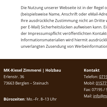
Die Nutzung unserer Webseite ist in der Rege
(beispielsweise Name, Anschrift oder eMail-Adre
Ihre ausdrückliche Zustimmung nicht an Dritte 
per E-Mail) Sicherheitslücken aufweisen kann. 
der Impressumspflicht veröffentlichten Kontak
Informationsmaterialien wird hiermit ausdrückli
unverlangten Zusendung von Werbeinformatione
MK-Kiesel Zimmerei | Holzbau
Kontakt
Erlenstr. 36
Telefon:
0719
73663 Berglen – Steinach
Mobil:
01577
Fax: 07195 / 
Mail:
info@mk
Bürozeiten
: Mo.–Fr. 8–13 Uhr