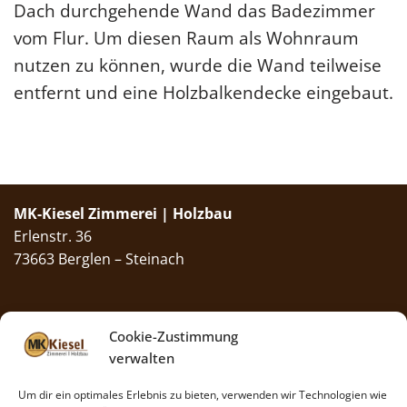
Dach durchgehende Wand das Badezimmer
vom Flur. Um diesen Raum als Wohnraum
nutzen zu können, wurde die Wand teilweise
entfernt und eine Holzbalkendecke eingebaut.
MK-Kiesel Zimmerei | Holzbau
Erlenstr. 36
73663 Berglen – Steinach
Bürozeiten
: Mo.–Fr. 8–13 Uhr
Cookie-Zustimmung
Kontakt
verwalten
Telefon:
07195 958 61 00
Mobil:
01577 258 11 90
Um dir ein optimales Erlebnis zu bieten, verwenden wir Technologien wie