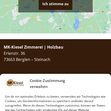
Ich stimme zu
MK-Kiesel Zimmerei | Holzbau
Erlenstr. 36
73663 Berglen – Steinach
Bürozeiten
: Mo.–Fr. 8–13 Uhr
Cookie-Zustimmung
Kontakt
verwalten
Telefon:
07195 958 61 00
Mobil:
01577 258 11 90
Um dir ein optimales Erlebnis zu bieten, verwenden wir Technologien wie
Cookies, um Geräteinformationen zu speichern und/oder darauf
Fax: 07195 / 977 29 44
zuzugreifen. Wenn du diesen Technologien zustimmst, können wir Daten
Mail:
info@mk-kiesel.de
wie das Surfverhalten oder eindeutige IDs auf dieser Website